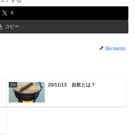
X
コピー
Sky karota
た
20/11/13 自炊とは？
日記