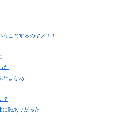
そういうことするのヤメ！！
て
かった
いんだよなあ
…？
操作性に難ありだった