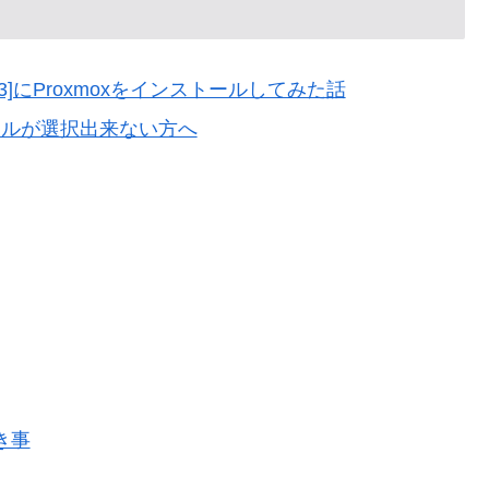
0-9023]にProxmoxをインストールしてみた話
スタイルが選択出来ない方へ
き事