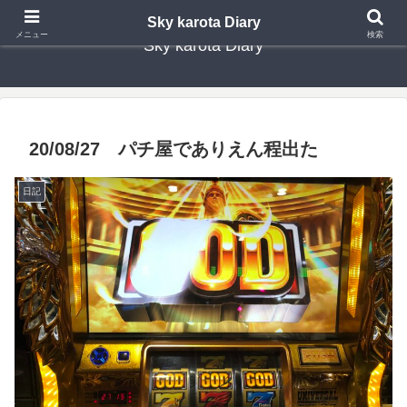
Sky karota Diary
メニュー
検索
Sky karota Diary
20/08/27 パチ屋でありえん程出た
日記