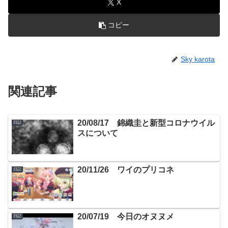
X
コピー
Sky karota
関連記事
20/08/17 錦織圭と新型コロナウイル
日記
スについて
20/11/26 ワイのプリコネ
日記
20/07/19 今日のオヌヌメ
日記