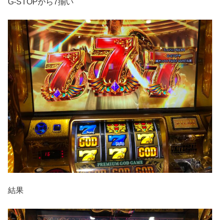
G-STOPから7揃い
結果