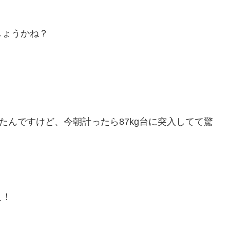
しょうかね？
だったんですけど、今朝計ったら87kg台に突入してて驚
え！