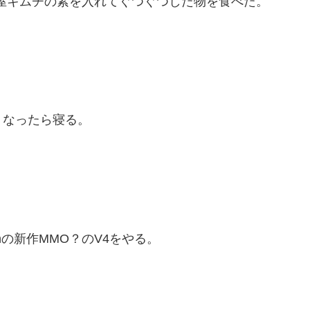
桃屋キムチの素を入れてぐつぐつした物を食べた。
くなったら寝る。
nの新作MMO？のV4をやる。