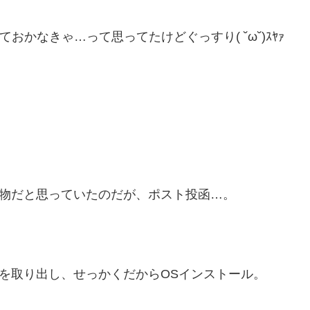
ておかなきゃ…って思ってたけどぐっすり( ˘ω˘)ｽﾔｧ
る物だと思っていたのだが、ポスト投函…。
DDを取り出し、せっかくだからOSインストール。