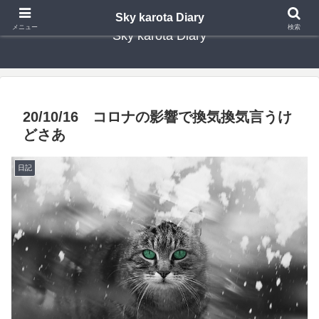
Sky karota Diary
メニュー
検索
Sky karota Diary
20/10/16 コロナの影響で換気換気言うけ
どさあ
日記