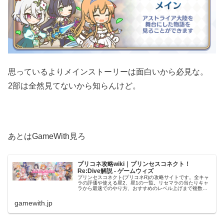
思っているよりメインストーリーは面白いから必見な。
2部は全然見てないから知らんけど。
あとはGameWith見ろ
プリコネ攻略wiki｜プリンセスコネクト！
Re:Dive解説 - ゲームウィズ
プリンセスコネクト(プリコネR)の攻略サイトです。全キャ
ラの評価や使える星2、星1の一覧。リセマラの当たりキャ
ラから最速でのやり方、おすすめのレベル上げまで複数の
攻略情報をまとめています。プリコネRを攻略する際の参考
にどうぞ。
gamewith.jp