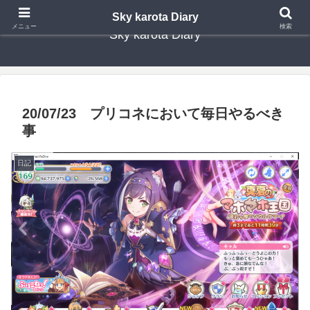
Sky karota Diary
メニュー
検索
Sky karota Diary
20/07/23 プリコネにおいて毎日やるべき
事
日記