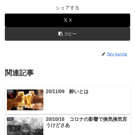
シェアする
X
コピー
Sky karota
関連記事
20/11/09 酔いとは
日記
20/10/16 コロナの影響で換気換気言
日記
うけどさあ