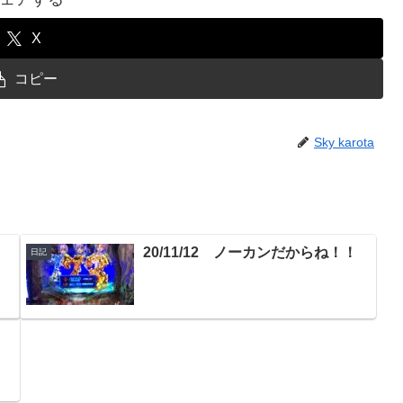
X
コピー
Sky karota
て
20/11/12 ノーカンだからね！！
日記