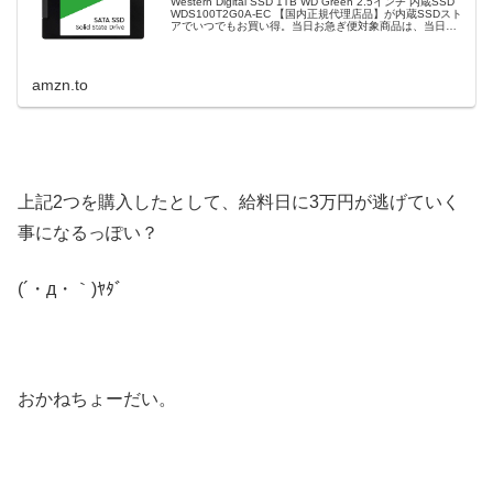
Western Digital SSD 1TB WD Green 2.5インチ 内蔵SSD
WDS100T2G0A-EC 【国内正規代理店品】が内蔵SSDスト
アでいつでもお買い得。当日お急ぎ便対象商品は、当日お
届け可能です。アマゾン配送商品...
amzn.to
上記2つを購入したとして、給料日に3万円が逃げていく
事になるっぽい？
(´・д・｀)ﾔﾀﾞ
おかねちょーだい。