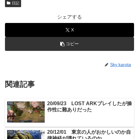
日記
シェアする
X
コピー
Sky karota
関連記事
20/09/23 LOST ARKプレイしたが操
日記
作性に難ありだった
20/12/01 東京の人がおかしいのか自
日記
律神経が壊れているのか