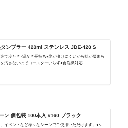
ンブラー 420ml ステンレス JDE-420 S
構造で冷たさ･温かさ長持ち●氷が溶けにくいから味が薄まら
机を汚さないのでコースターいらず●食洗機対応
ーン 個包装 100本入 #160 ブラック
ィ、イベントなど様々なシーンでご使用いただけます。●シ