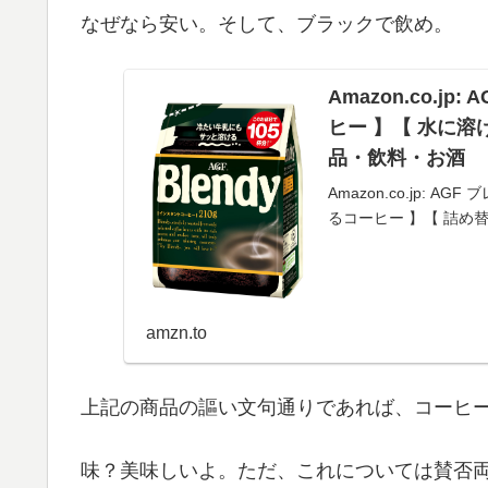
なぜなら安い。そして、ブラックで飲め。
Amazon.co.jp
ヒー 】【 水に溶け
品・飲料・お酒
Amazon.co.jp: 
るコーヒー 】【 詰め替
amzn.to
上記の商品の謳い文句通りであれば、コーヒー
味？美味しいよ。ただ、これについては賛否