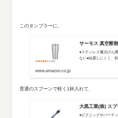
このタンブラーに、
サーモス 真空断熱タ
●ステンレス魔法びん
ない●結露しにくく、
www.amazon.co.jp
普通のスプーンで軽く1杯入れて、
大黒工業(株) スプ
●ピクニックやパーテ