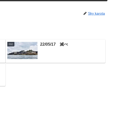
Sky karota
る
22/05/17 滅べ
日記
と