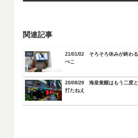
関連記事
21/01/02 そろそろ休みが終わ
日記
ぺこ
20/08/29 海皇覚醒はもう二度
日記
打たねえ