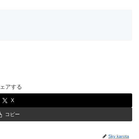
ェアする
X
コピー
Sky karota